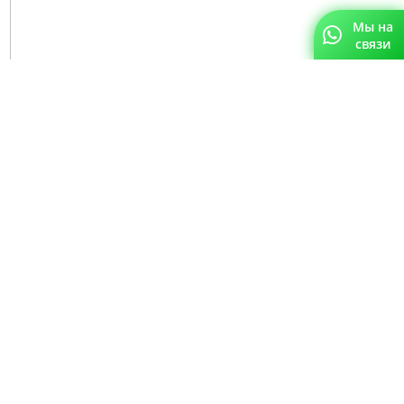
Мы на
связи
🔺
Омниканальные покупатели должны быть вашим
приоритетом
, потому что исследования показывают: LTV
тех, кто совершает покупки и онлайн, и в оффлайн-магазине,
на 30% выше, чем у тех, кто пользуется только одним
каналом.