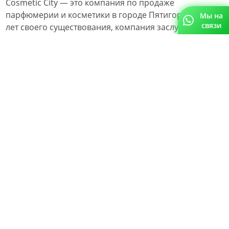
Cosmetic City — это компания по продаже
парфюмерии и косметики в городе Пятигорске. За 13
Мы на
связи
лет своего существования, компания заслужила
доверие огромного количества клиентов.
Поддерживая репутацию на высшем уровне,
руководство компании тщательно отслеживает
выбор поставщиков. Подлинность, оригинальность и
главное документация и сертификация
предлагаемой продукции являются важнейшими
критериями для осуществления деятельности
компании Cosmetic City и предоставления большого
ассортимента продукции на рынке парфюмерии и
косметики.
Как и любая компания, стремящаяся и готовая к
изменениям, способствующим продвижению и
развитию, руководство Cosmetic City обратилось с
запросом о построении обновленной контент-