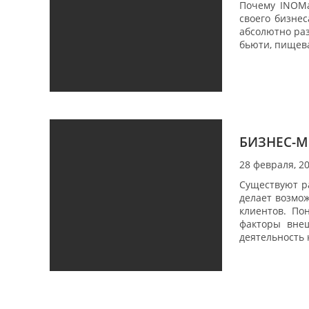
Почему INOMa
своего бизне
абсолютно раз
бьюти, пищева
БИЗНЕС-М
28 февраля, 2
Существуют р
делает возмо
клиентов. По
факторы внеш
деятельность