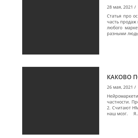
28 мая, 2021
/
Статья про ос
часть продаж 
любого марке
разными людь
КАКОВО П
26 мая, 2021
/
Нейромаркетин
частности. Пр
2. Считают НМ
наш мозг. ⠀ Я