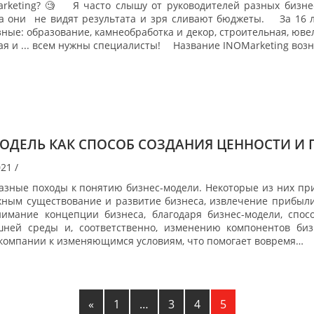
rketing? 🧐 ⠀ Я часто слышу от руководителей разных бизн
са они не видят результата и зря сливают бюджеты. ⠀ За 16 
ные: образование, камнеобработка и декор, строительная, юве
я и ... всем нужны специалисты! ⠀ Название INOMarketing воз
ОДЕЛЬ КАК СПОСОБ СОЗДАНИЯ ЦЕННОСТИ И
021
/
азные походы к понятию бизнес-модели. Некоторые из них пр
жным существование и развитие бизнеса, извлечение прибыл
нимание концепции бизнеса, благодаря бизнес-модели, спо
ней среды и, соответственно, изменению компонентов бизн
 компании к изменяющимся условиям, что помогает вовремя…
«
1
…
3
4
5