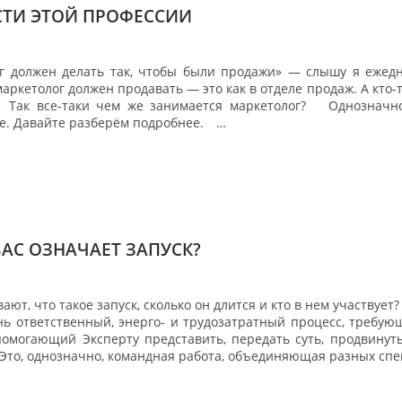
ТИ ЭТОЙ ПРОФЕССИИ
ог должен делать так, чтобы были продажи» — слышу я ежед
маркетолог должен продавать — это как в отделе продаж. А кто
⠀ Так все-таки чем же занимается маркетолог? ⠀ Однозначно,
е. Давайте разберём подробнее. ⠀…
ВАС ОЗНАЧАЕТ ЗАПУСК?
ют, что такое запуск, сколько он длится и кто в нем участвует?
нь ответственный, энерго- и трудозатратный процесс, требую
помогающий Эксперту представить, передать суть, продвинуть
 Это, однозначно, командная работа, объединяющая разных сп