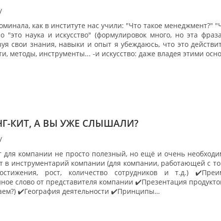
/
оминала, как в институте нас учили: "Что такое менеджмент?" "
о "это наука и искусство" (формулировок много, но эта фраз
уя свои знания, навыки и опыт я убеждаюсь, что это действит
и, методы, инструменты... -и искусство: даже владея этими осн
Г-КИТ, А ВЫ УЖЕ СЛЫШАЛИ?
/
 для компании не просто полезный, но ещё и очень необходим
ит в инструментарий компании (для компании, работающей с т
остижения, рост, количество сотрудников и т.д.) ✔️Пр
ное слово от представителя компании ✔️Презентация продукто
аем?) ✔️География деятельности ✔️Принципы…