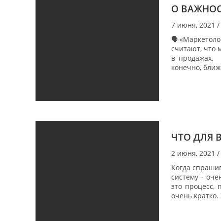
О ВАЖНОС
7 июня, 2021
/
🗣️«Маркетол
считают, что 
в продажах. 
конечно, ближ
ЧТО ДЛЯ 
2 июня, 2021
/
Когда спрашива
систему - оче
это процесс, 
очень кратко.