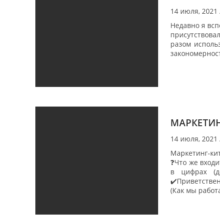
14 июля, 2021
Недавно я всп
присутствовал
разом использ
закономерност
МАРКЕТИН
14 июля, 2021
Маркетинг-кит
❓Что же вход
в цифрах (д
✔️Приветствен
(Как мы работ