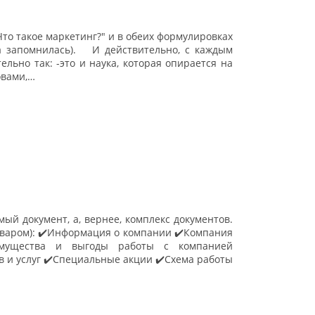
Что такое маркетинг?" и в обеих формулировках
а запомнилась). ⠀ И действительно, с каждым
ельно так: -это и наука, которая опирается на
овами,…
ый документ, а, вернее, комплекс документов.
оваром): ✔️Информация о компании ✔️Компания
еимущества и выгоды работы с компанией
в и услуг ✔️Специальные акции ✔️Схема работы